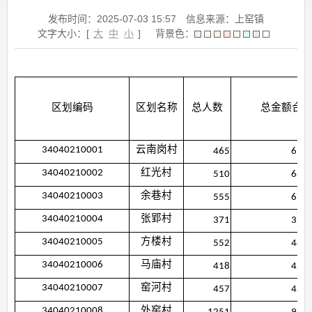
发布时间：2025-07-03 15:57
信息来源：上窑镇
文字大小：[
大
中
小
]
背景色：
区划编码
区划名称
总人数
总金额合
34040210001
云南岗村
465
653,
34040210002
红光村
510
661,
34040210003
余巷村
555
673,
34040210004
张郢村
371
335,
34040210005
方楼村
552
482,
34040210006
马庙村
418
453,
34040210007
窑河村
457
427,
34040210008
外窑村