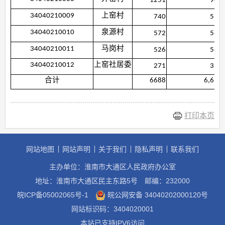
1251
988,
34040210009
上窑村
740
518,
34040210010
泉源村
572
562,
34040210011
马岗村
526
568,
34040210012
上窑社居委
271
327,
合计
6688
6,655,
打印本页
网站地图
网站声明
关于我们
隐私声明
联系我们
主办单位：淮南市大通区人民政府办公室
地址：淮南市大通区民主东路5号
邮编：232000
皖ICP备05002065号-1
皖公网安备 34040202000120号
网站标识码：3404020001
本站已支持IPV6访问