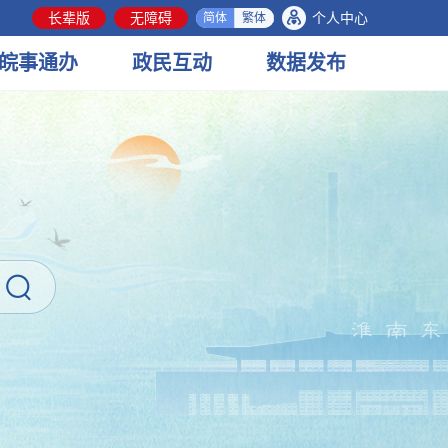
长辈版
无障碍
个人中心
简体
繁体
皖事
通办
政民
互动
数据
发布