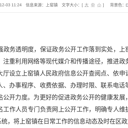
-03 11:24
信息来源：上窑镇
文字大小：[
大
中
小
]
背景色：
强政务透明度，保证政务公开工作落到实处，上
，注重利用网络等现代
媒介和传播途径
，推进政
大厅设立上窑镇人民政府信息公开查阅点、依申
人、办事程序、收费依据、办理时限、联系电话
站
公开力度。
为更好的促进政务公开
的
健康发展
名工作人员
专门负责网上公开工作，明确专人维
系统
，将
上窑
镇
在日常工作的信息动态及时
在区政