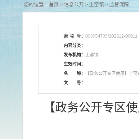
您的位置：
首页
>
信息公开
> 上窑镇
>
监督保障
索
引
号：
003054709/202512-00011
内容分类：
发布机构：
上窑镇
生效时间：
名
称：
【政务公开专区使用】上窑
文
号：
【政务公开专区使