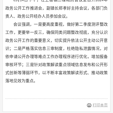
6
14
2024
政务公开工作推进会
，
副镇长
郑孝好
主持会议
，
各部门负
责人
、政务公开经办人员
参加会议。
会议强调，一是要
高度重视，
做好
第二季度测评
整改
工作
，更要举一反三，确保同类问题整改彻底
，
充分认识
政务公开工作的重要意义，切实提升依法公开主动公开意
识
；
二是严格落实信息三审制度，杜绝隐私泄露情况，对
依申请公开办理等难点工作办理程序进行优化，增加报备
审核环节
；
三是针对政策解读重点领域信息发布和公开形
式创新等薄弱环节，以不断丰富政策解读形式、推动政策
落地见效为重点。
打印本页