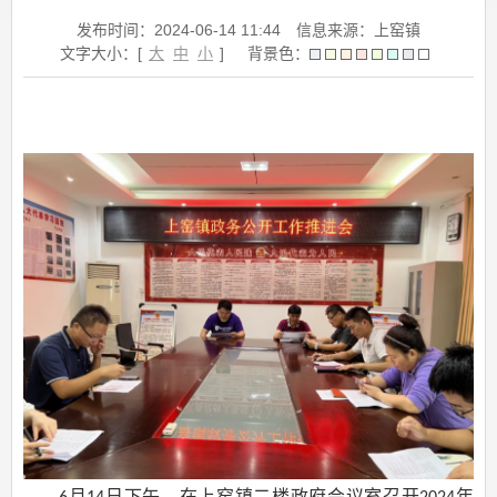
发布时间：2024-06-14 11:44
信息来源：上窑镇
文字大小：[
大
中
小
]
背景色：
月
日下午，在
上窑
镇
二楼政府
会议室召开
年