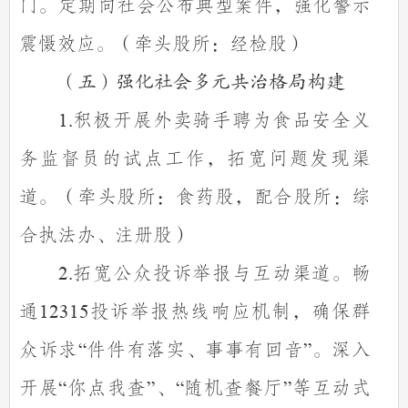
门。定期向社会公布典型案件，强化警示
震慑效应。（牵头股所：经检股）
（五）强化社会多元共治格局构建
积极开展外卖骑手聘为食品安全义
1.
务监督员的试点工作，拓宽问题发现渠
道。（牵头股所：食药股，配合股所：综
合执法办、注册股）
拓宽公众投诉举报与互动渠道。畅
2.
通
投诉举报热线响应机制，确保群
12315
众诉求
件件有落实、事事有回音
。深入
“
”
开展
你点我查
、
随机查餐厅
等互动式
“
”
“
”