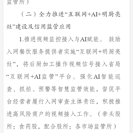
监管所）
（二）全力推进
“
互联网
+AI+
明厨亮
灶
”
建设及信用监管应用
推进视频监控接入与
赋能。 鼓励
1.
AI
入网餐饮服务提供者实施
互联网
明厨亮
“
+
灶
，将后厨加工操作视频信号接入省局
”
互联网
监管
平台。强化
智能巡
“
+AI
”
AI
查、抓拍、预警等智慧监管效能，督促平
台经营者履行入网审查主体责任，积极推
进高风险商户的视频接入工作。（牵头股
所：食药股，配合股所：各市场监管所）