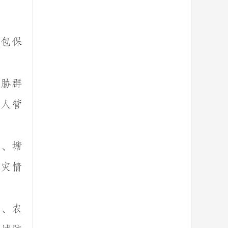
至包保
威胁群
专人管
、塘
情灾情
、农