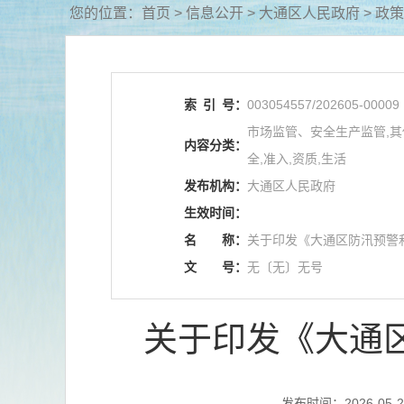
您的位置：
首页
>
信息公开
> 大通区人民政府
>
政策
索
引
号：
003054557/202605-00009
市场监管、安全生产监管,其他,
内容分类：
全,准入,资质,生活
发布机构：
大通区人民政府
生效时间：
名
称：
关于印发《大通区防汛预警
文
号：
无〔无〕无号
关于印发《大通
发布时间：2026-05-25