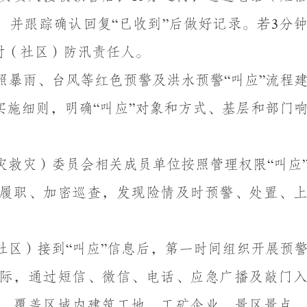
，并跟踪确认回复
已收到
后做好记录。若
分
“
”
3
村（社区）防汛责任人。
照暴雨、台风等红色预警及洪水预警
叫应
流程
“
”
实施细则，明确
叫应
对象和方式、基层和部门
“
”
灾救灾）委员会相关成员单位按照管理权限
叫应
“
履职、加密巡查，发现险情及时预警、处置、
。
社区）接到
叫应
信息后，第一时间组织开展预
“
”
际，通过短信、微信、电话、应急广播及敲门
，覆盖区域内建筑工地，工矿企业、景区景点