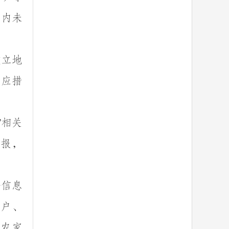
钟内未
建立地
响应措
相关
”
上报，
警信息
入户、
、农家