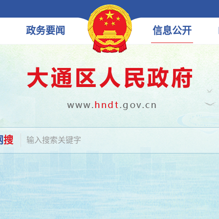
政务
要闻
信息
公开
网
搜