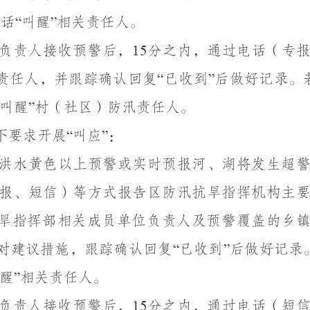
电话
叫醒
相关责任人。
“
”
负责人接收预警后，
分之内，通过电话（专
15
责任人，并跟踪确认回复
已收到
后做好记录。
“
”
叫醒
村（社区）防汛责任人。
”
下要求开展
叫应
：
“
”
洪水黄色以上预警或实时预报河、湖将发生超
报、短信）等方式报告区防汛抗旱指挥机构主
旱指挥部相关成员单位负责人及预警覆盖的乡
对建议措施，跟踪确认回复
已收到
后做好记录
“
”
醒
相关责任人。
”
负责人接收预警后，
分之内，通过电话（短
15