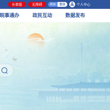
长辈版
无障碍
个人中心
简体
繁体
皖事
通办
政民
互动
数据
发布