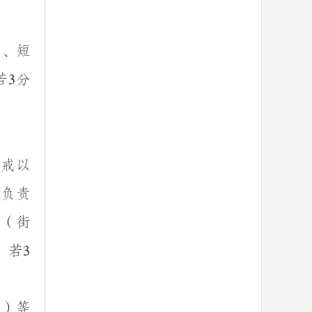
报、短
若
分
3
警戒以
要负责
镇（街
。若
3
信）等