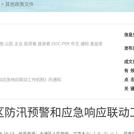
>
其他政策文件
信息
公民,企业,投资者,旅游者,DOC,PDF,中文,通知,食品安
发布
成文
有
和应急响应联动工作机制》的通知
点
关
区防汛预警和应急响应联动
 16:13
信息来源：大通区人民政府
文字大小：[
大
中
小
]
背景