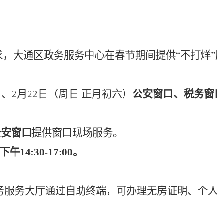
求，大通区
政务服务中心
在
春节
期间提供
“不打烊
）
）、
2月22日（周日 正月初六）
公安窗口、税务窗
公安窗口
提供窗口现场服务。
下午
14
:
3
0-
17
:
0
0
。
政务服务大厅通过自助终端，可办理无房证明、
个