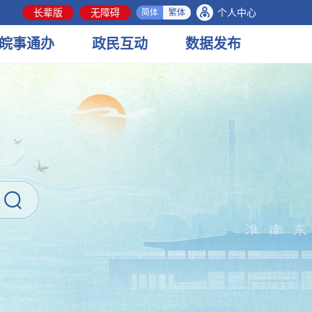
长辈版
无障碍
个人中心
简体
繁体
皖事
通办
政民
互动
数据
发布