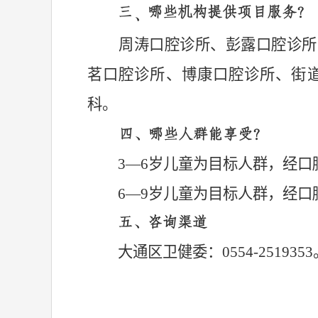
三
哪些
机
构提供项目
服务
？
、
周涛口腔诊所、
彭露口腔诊所
茗口腔诊所、
博康口腔诊所、
街
科。
四
、
哪些人群能享受？
3—6岁儿童为目标人群，经
6—9岁儿童为目标人群，经
五、
咨询渠道
大通区卫健委
：
0554-251935