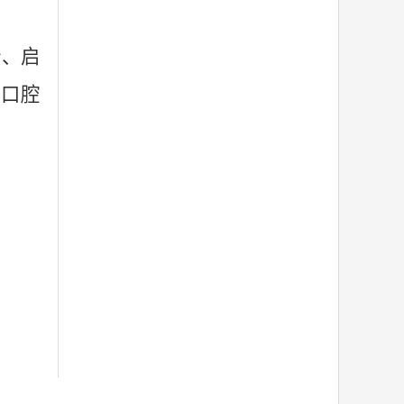
所、
启
院口腔