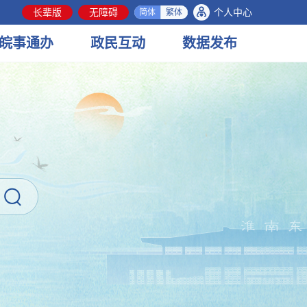
长辈版
无障碍
个人中心
简体
繁体
皖事
通办
政民
互动
数据
发布