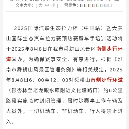
文字大小：[
大
中
小
]
背景色：
2025国际汽联生态拉力杯（中国站）暨大黄
山国际生态汽车拉力赛预热赛暨车手培训活动将
于2025年8月8日在我市舜耕山风景区
南侧步行环
道
举办，为确保赛事安全、有序进行，根据《淮
南市舜耕山风景区管理条例》等相关规定，2025
年8月8日6：00至12：00对舜耕山
南侧步行环道
（银杏林至老龙眼水库附近文化墙路口）约6公里
路段实施临时封闭管理，届时除赛事工作车辆及
人员外，一切机动车、非机动车、行人将禁止进
入。