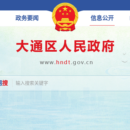
政务
要闻
信息
公开
网
搜