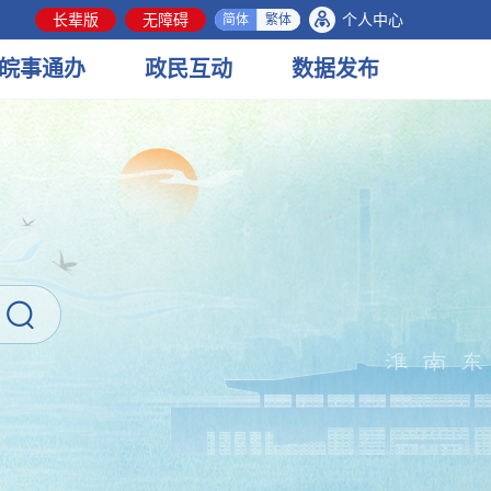
长辈版
无障碍
个人中心
简体
繁体
皖事
通办
政民
互动
数据
发布