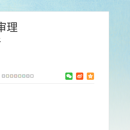
审理
件
：