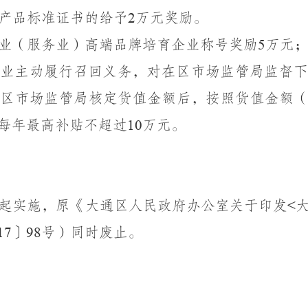
产品标准证书的给予
万元奖励。
2
业（服务业）高端品牌培育企业称号奖励
万元
5
业主动履行召回义务，对在区市场监管局监督下
由区市场监管局核定货值金额后，按照货值金额
每年最高补贴不超过
万元。
10
起实施，原《大通区人民政府办公室
关于
印发
<
〕
号）同时废止。
1
7
98