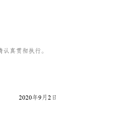
请认真贯彻执行。
年
月
日
2020
9
2