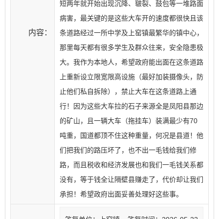
短两年就开始出现沉降、皲裂、鼓包等一堆路面
病害，最关键的是这些大车开的速度都很快且该
内容：
条道路经过一所中学及上窑镇最繁华的镇中心，
那里每天都有很多学生及群众往来，安全隐患极
大。我作为本地人，希望政府能出面在这条道路
上重新设立限宽限高设施（最好加装摄像头，防
止他们私自拆除），禁止大车在这条道路上通
行！因为这些大车拉的石子来源全是凤阳县那边
的矿山，且一辆大车（拖挂车）装满最少有70
吨重，国道都顶不住这种重量，何况是县道！他
们把我们的路压坏了，也不出一毛钱给我们修
路，而且税收和经济发展也和我们一毛钱关系都
没有，等于钱全让隔壁县赚走了，代价却让我们
承担！希望政府出面妥善处理好这些事。