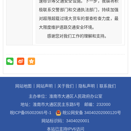
速标识等交通安全设施。下一步，我镇将积
极联系交警部门和交通执法部门，持续加强
对超限超载过境大货车的督查检查力度，最
大限度维护道路交通安全环境。
感谢您对我们工作的理解和支持。
网站地图
网站声明
关于我们
隐私声明
联系我们
主办单位：淮南市大通区人民政府办公室
地址：淮南市大通区民主东路5号
邮编：232000
皖ICP备05002065号-1
皖公网安备 34040202000120号
网站标识码：3404020001
本站已支持IPV6访问