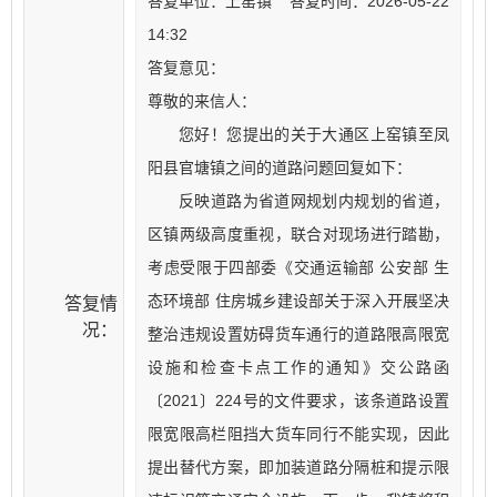
答复单位：上窑镇 答复时间：2026-05-22
14:32
答复意见：
尊敬的来信人：
您好！您提出的关于大通区上窑镇至凤
阳县官塘镇之间的道路问题回复如下：
反映道路为省道网规划内规划的省道，
区镇两级高度重视，联合对现场进行踏勘，
考虑受限于四部委《交通运输部 公安部 生
态环境部 住房城乡建设部关于深入开展坚决
答复情
况：
整治违规设置妨碍货车通行的道路限高限宽
设施和检查卡点工作的通知》交公路函
〔2021〕224号的文件要求，该条道路设置
限宽限高栏阻挡大货车同行不能实现，因此
提出替代方案，即加装道路分隔桩和提示限