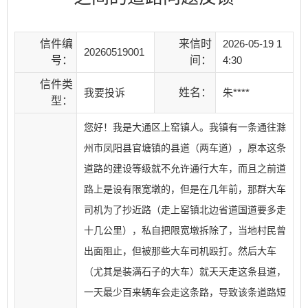
信件编
来信时
2026-05-19 1
20260519001
号：
间：
4:30
信件类
我要投诉
姓名：
朱****
型：
您好！我是大通区上窑镇人。我镇有一条通往滁
州市凤阳县官塘镇的县道（两车道），原本这条
道路的建设等级就不允许通行大车，而且之前道
路上是设有限宽墩的，但是在几年前，那群大车
司机为了抄近路（走上窑镇北边省道国道要多走
十几公里），私自把限宽墩拆除了，当地村民曾
出面阻止，但被那些大车司机殴打。然后大车
（尤其是装满石子的大车）就天天走这条县道，
一天最少百来辆车会走这条路，导致该条道路短