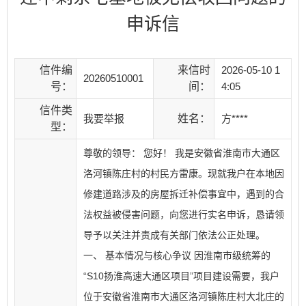
申诉信
信件编
来信时
2026-05-10 1
20260510001
号：
间：
4:05
信件类
我要举报
姓名：
方****
型：
尊敬的领导： 您好！ 我是安徽省淮南市大通区
洛河镇陈庄村的村民方雷康。现就我户在本地因
修建道路涉及的房屋拆迁补偿事宜中，遇到的合
法权益被侵害问题，向您进行实名申诉，恳请领
导予以关注并责成有关部门依法公正处理。
一、 基本情况与核心争议 因淮南市级统筹的
“S10扬淮高速大通区项目”项目建设需要，我户
位于安徽省淮南市大通区洛河镇陈庄村大北庄的