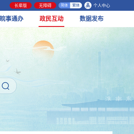
长辈版
无障碍
个人中心
简体
繁体
皖事
通办
政民
互动
数据
发布