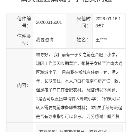
信件编
来信时
2026-03-16 1
20260316001
号：
间：
8:57
信件类
我要咨询
姓名：
王****
型：
领导好， 我目前有一子女之前在合肥上小学，
现因工作原因长期留淮，想将子女转至淮南大通
区瀚城小学。 目前我在瀚城有住房一套，满5
年，长期居住，本人户口在淮南与房产证一致，
内容：
但是孩子户口在合肥农村。 想咨询以下问题：
1是否可以直接申请转入瀚城小学； 2如果可以
转入需要提前准备哪些材料； 3相关手续与流程
是否有办事指引可以参考。 万分感谢！盼回复
答复单位：区教育体育局 答复时间：