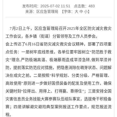
发布时间：2025-07-02 11:51
点击数：
483
来源：区应急管理局
【字体：
大
中
小
】
7月2日上午，区应急管理局召开2025年全区防灾减灾救灾
工作会议，各乡镇（街道）分管领导及工作人员参会。
会上传达了6月16日省防灾减灾救灾会议精神，部署了四项重
点任务：一是树牢底线思维，各单位要牢固树立“防范胜于救
灾”理念,严防极端高温、极端暴雨造成旱涝急转,做到旱涝并
防，提前落实防范应对措施，把隐患消除在萌芽状态、问题解
决在成灾之前。二是按照“科学规划、分类分级、严格管理、
高效使用”原则进一步做好国债装备的配发及使用工作，确保
关键时刻“拉得出、用得上、打得赢、靠得住”；三是安排全国
灾害信息员业务技能大赛参赛队伍组队事宜，选拔骨干积极备
赛；四是讲解避灾避险典型案例报送工作要点，规范报送流
程。