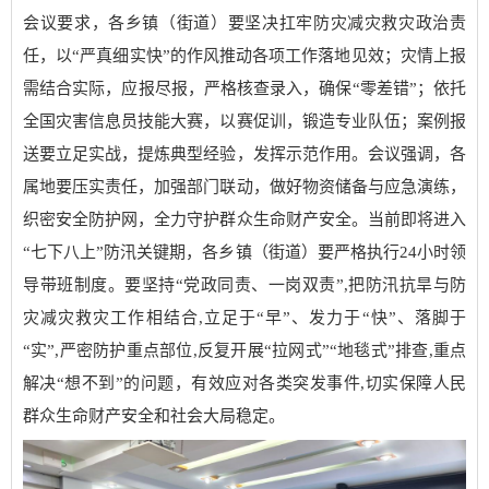
会议要求，各乡镇（街道）要坚决扛牢防灾减灾救灾政治责
任，以“严真细实快”的作风推动各项工作落地见效；灾情上报
需结合实际，应报尽报，严格核查录入，确保“零差错”；依托
全国灾害信息员技能大赛，以赛促训，锻造专业队伍；案例报
送要立足实战，提炼典型经验，发挥示范作用。会议强调，各
属地要压实责任，加强部门联动，做好物资储备与应急演练，
织密安全防护网，全力守护群众生命财产安全。当前即将进入
“七下八上”防汛关键期，各乡镇（街道）要严格执行24小时领
导带班制度。要坚持“党政同责、一岗双责”,把防汛抗旱与防
灾减灾救灾工作相结合,立足于“早”、发力于“快”、落脚于
“实”,严密防护重点部位,反复开展“拉网式”“地毯式”排查,重点
解决“想不到”的问题，有效应对各类突发事件,切实保障人民
群众生命财产安全和社会大局稳定。