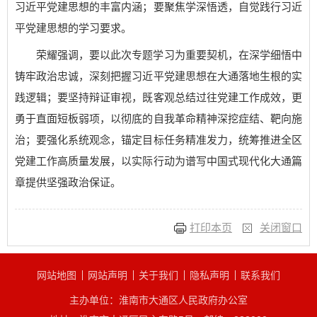
习近平党建思想的丰富内涵；要聚焦学深悟透，自觉践行习近
平党建思想的学习要求。
荣耀强调，要以此次专题学习为重要契机，在深学细悟中
铸牢政治忠诚，深刻把握习近平党建思想在大通落地生根的实
践逻辑；要坚持辩证审视，既客观总结过往党建工作成效，更
勇于直面短板弱项，以彻底的自我革命精神深挖症结、靶向施
治；要强化系统观念，锚定目标任务精准发力，统筹推进全区
党建工作高质量发展，以实际行动为谱写中国式现代化大通篇
章提供坚强政治保证。
打印本页
关闭窗口
网站地图
网站声明
关于我们
隐私声明
联系我们
主办单位：淮南市大通区人民政府办公室