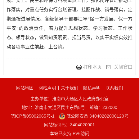
展、安全、民生和环保等各项重点工作，强化闭环管理推动工
作落实，对重点任务实行台账管理、挂图作战、销号落实，定
期通报进展情况。各级领导干部要扛牢“促一方发展、保一方
平安”的政治责任，着力提升思想状态、学习状态、工作状
态、领导状态，做到知责明责、担当尽责，以实干实绩实效推
动各项事业往前赶、上台阶。
打印本页
关闭窗口
网站地图
网站声明
关于我们
隐私声明
联系我们
主办单位：淮南市大通区人民政府办公室
地址：淮南市大通区民主东路5号
邮编：232000
皖ICP备05002065号-1
皖公网安备 34040202000120号
网站标识码：3404020001
本站已支持IPV6访问