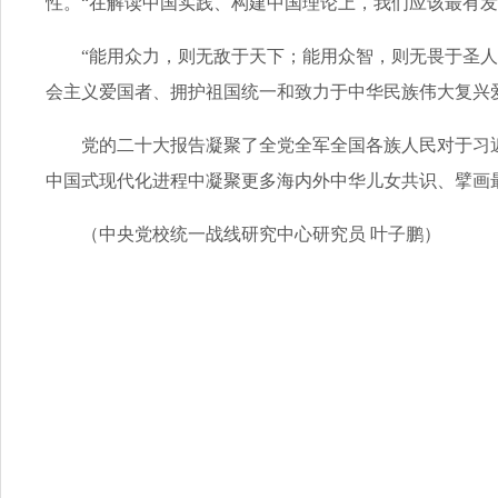
性。“在解读中国实践、构建中国理论上，我们应该最有
“能用众力，则无敌于天下；能用众智，则无畏于圣人。
会主义爱国者、拥护祖国统一和致力于中华民族伟大复兴
党的二十大报告凝聚了全党全军全国各族人民对于习近
中国式现代化进程中凝聚更多海内外中华儿女共识、擘画
（中央党校统一战线研究中心研究员 叶子鹏）