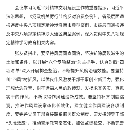
会议学习习近平对精神文明建设工作的重要指示，习近平
法治思想，《党政机关厉行节约反对浪费条例》，省级层面通
报违反中央八项规定精神涉淮南市典型案例，市级层面通报违
反中央八项规定精神涉大通区典型案例，深入贯彻中央八项规
定精神学习教育相关内容。
张友贤指出，要坚持风腐同查同治，坚决铲除腐败滋生的
土壤和条件，以开展“六个专项整治”为主抓手，认真对照“四
项清单”深入开展排查整治，不断提升风腐治理效能。要坚持
纠“四风”树新风，以优良作风激发干部干事创业新活力，强化
理想信念教育，树牢造福人民的政绩观，发扬求真务实、真抓
实干的作风，不断取得作风建设新成效。要坚持补齐制度漏
洞，推进作风建设常态化长效化，建立健全作风建设各项制
度，要完善党员干部直接联系服务群众制度，要发挥领导干部
“头雁效应”，推动警示教育常态化，加强监督检查，不断完善