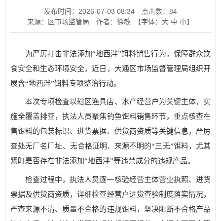
发布时间：2026-07-03 08:34
点击数：
84
来源：区市场监管局
作者：徐敏
【字体：
大
中
小
】
为严厉打击非法添加“地西泮”饵料销售行为，保障群众饮
食安全和生态环境安全，近日，大通区市场监督管理局组织开
展含“地西泮”饵料专项整治行动。
本次专项检查以辖区渔具店、水产经营户为关键主体，实
施全覆盖排查，执法人员聚焦钓鱼饵料销售环节，重点核查在
售饵料的包装标识、进货票据、供货商资质等关键信息，严厉
查处无厂名厂址、无合格证明、来源不明的“三无”饵料，尤其
紧盯是否存在非法添加“地西泮”等违禁成分的违规产品。
检查过程中，执法人员逐一核验经营主体营业执照、进货
票据及供货商资质，详细检查经营户进货查验制度落实情况，
严查来源不清、质量不合格的违规饵料，坚决阻断不合格产品