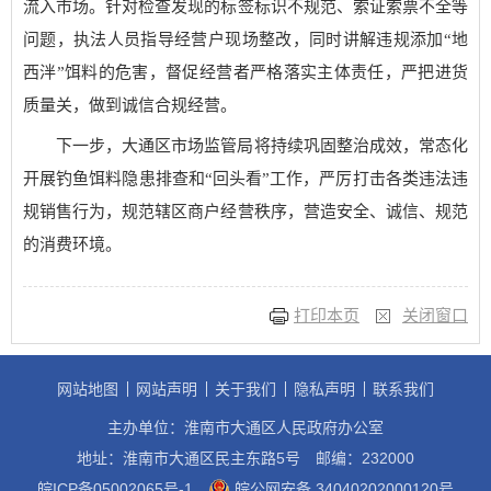
流入市场。针对检查发现的标签标识不规范、索证索票不全等
问题，执法人员指导经营户现场整改，同时讲解违规添加“地
西泮”饵料的危害，督促经营者严格落实主体责任，严把进货
质量关，做到诚信合规经营。
下一步，大通区市场监管局将持续巩固整治成效，常态化
开展钓鱼饵料隐患排查和“回头看”工作，严厉打击各类违法违
规销售行为，规范辖区商户经营秩序，营造安全、诚信、规范
的消费环境。
打印本页
关闭窗口
网站地图
网站声明
关于我们
隐私声明
联系我们
主办单位：淮南市大通区人民政府办公室
地址：淮南市大通区民主东路5号
邮编：232000
皖ICP备05002065号-1
皖公网安备 34040202000120号