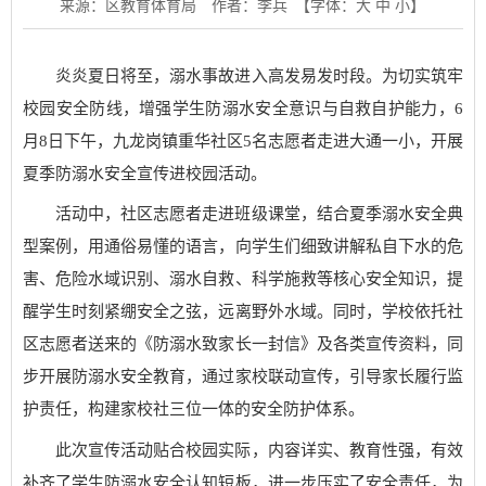
来源：区教育体育局
作者：李兵
【字体：
大
中
小
】
炎炎夏日将至，溺水事故进入高发易发时段。为切实筑牢
校园安全防线，增强学生防溺水安全意识与自救自护能力，6
月8日下午，九龙岗镇重华社区5名志愿者走进大通一小，开展
夏季防溺水安全宣传进校园活动。
活动中，社区志愿者走进班级课堂，结合夏季溺水安全典
型案例，用通俗易懂的语言，向学生们细致讲解私自下水的危
害、危险水域识别、溺水自救、科学施救等核心安全知识，提
醒学生时刻紧绷安全之弦，远离野外水域。同时，学校依托社
区志愿者送来的《防溺水致家长一封信》及各类宣传资料，同
步开展防溺水安全教育，通过家校联动宣传，引导家长履行监
护责任，构建家校社三位一体的安全防护体系。
此次宣传活动贴合校园实际，内容详实、教育性强，有效
补齐了学生防溺水安全认知短板，进一步压实了安全责任，为