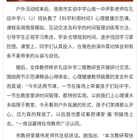
户外活动结束后，淮南市实验中学山南一中尹影老师在孔
店中学八（2）班执教了《科学利用时间》心理健康示范课。
课程采用情景模拟、互动交流及科学的时间管理训练等方法，
引导学生正视学习焦虑，学会合理规划时间，逐步找回学习掌
控感。课堂上，同学们认真投入，在角色扮演中真切体会到有
条不紊带来的从容与自信。
随后，全体教师移步孔店中学二楼教研室开展研讨交流，
围绕两节示范课畅谈心得体会。心理健康教师姚蕾的发言朴实
而真诚：“今天这两节课，一节在操场上带着孩子们玩中学，
一节在教室里讲时间管理，都特别实用。以前我们上心理课大
多局限于教室，今天看到户外拓展的形式，孩子们笑得那么开
心，压力真的释放了。以后我也要试着把课堂‘搬’到操场上
去。”一席话赢得在场教师广泛认同。
市教研室蔡伟老师作总结讲话。她指出：“本次教研帮扶