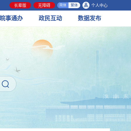
长辈版
无障碍
个人中心
简体
繁体
皖事
通办
政民
互动
数据
发布