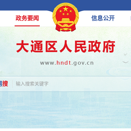
政务
要闻
信息
公开
网
搜