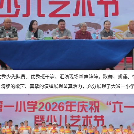
、优秀少先队员、优秀班干等。汇演现场掌声阵阵，歌舞、朗诵、
、清脆的歌声、真挚的演绎展现童真活力，充分展现了大通一小