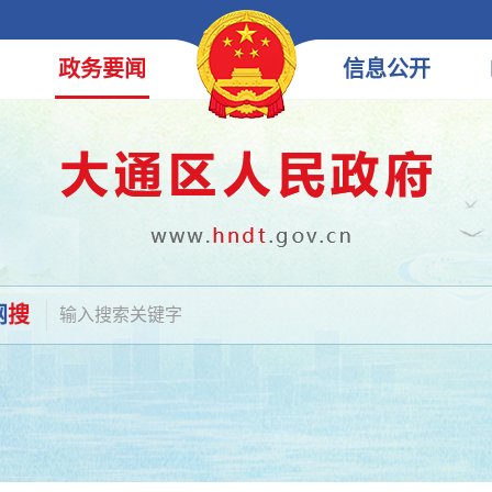
政务
要闻
信息
公开
网
搜