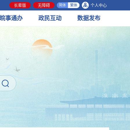
长辈版
无障碍
个人中心
简体
繁体
皖事
通办
政民
互动
数据
发布