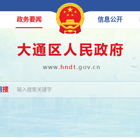
政务
要闻
信息
公开
网
搜