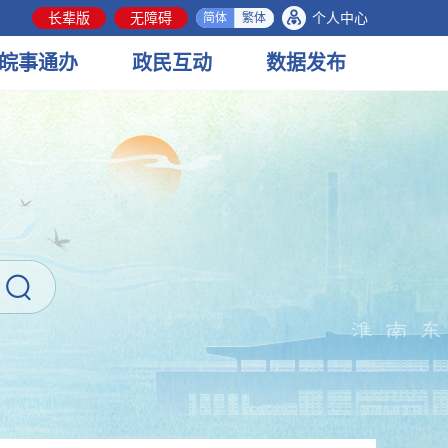
长辈版
无障碍
个人中心
简体
繁体
皖事
通办
政民
互动
数据
发布