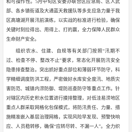
和可操作性。5月中旬区安委办联合区应急局、区人武
部、各乡镇街道及大通蓝天救援队等多支应急力量于我
区高塘湖开展汛前演练，以实战的标准进行检验，确保
关键时刻拉得出、用得上、打的赢，全力保障人民群众
生命财产安全。
组织农水、住建、自规等有关部门按照“汛期不
过、检查不停、整改不止”要求，常态化开展防汛安全
隐患排查整治。突出抓好重点部位和薄弱环节防守，科
学精细调度防洪工程，严密做好水库安全度汛、地质灾
害防范、城镇内涝防御、堤防巡查防守等重点工作。针
对辖区内历史积水位置进行摸排整理，对低洼易涝地区
重点人群采取网格化包保模式，将防汛责任、力量、措
施精准嵌入基层治理网格，实现风险早发现、预警快响
应、人员稳转移，确保“应转尽转、不漏一人”。全力织