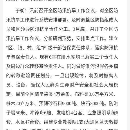
于衡：汛前召开全区防汛抗旱工作会议，对全区防
汛抗旱工作进行系统安排部署。及时调整区防指组成人
员和区领导防汛抗旱责任分工。3月底，召开了全区防
汛抗旱工作会议，分析研判形势，安排重点工作。建立
“区、镇、村、组”四级干部包保责任体系，落实防汛抗
旱包保责任人。现有6座在册水库均已落实三个责任人
及周边群众转移避险责任人。同时做好淮河沿岸各乡镇
的转移避险责任划分，一旦出现险情，将及时撤离人
员、设备，确保人民群众生命财产安全和社会大局稳
定。目前全区储备袋类4万余条、布料类3.6万平方米、
桩木20立方米、预储砂石料9000吨、块石8000吨。防洪
子堤50米、冲锋舟6艘、发电机4台套、应急照明系统6
套、水泵47台套。组建专业救援队1支(大通区蓝天救援